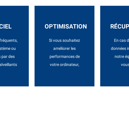
VIS
DEVIS
DE
CIEL
OPTIMISATION
RÉCUP
tion.
efficacité.
séc
fréquents,
Si vous souhaitez
En cas d
es de
augmenter vitesse et
les restau
ystème ou
améliorer les
données i
 place des
mises à niveau pour
fichiers p
s par des
performances de
notre é
solvons et
Nous procédons à des
À récu
alveillants
votre ordinateur,
vous
CIEL
OPTIMISATION
RÉCUP