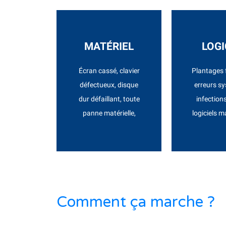
DEVIS
DE
MATÉRIEL
LOGI
dysfonctionnement.
préven
Écran cassé, clavier
Plantages 
tout type de
systèm
défectueux, disque
erreurs s
équipés pour réparer
mettons en
dur défaillant, toute
infection
Nous sommes
Nous les ré
panne matérielle,
logiciels m
MATÉRIEL
LOGI
Comment ça marche ?