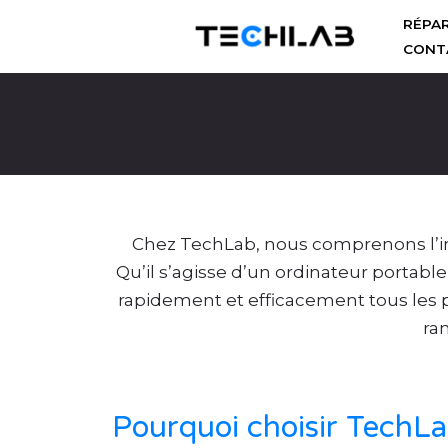
RÉPA
CONT
Aller
au
contenu
Chez TechLab, nous comprenons l’imp
Qu’il s’agisse d’un ordinateur portab
rapidement et efficacement tous les p
ra
Pourquoi choisir TechLa