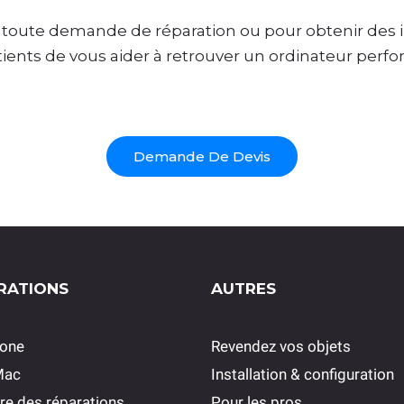
r toute demande de réparation ou pour obtenir des
nts de vous aider à retrouver un ordinateur perform
Demande De Devis
RATIONS
AUTRES
hone
Revendez vos objets
Mac
Installation & configuration
re des réparations
P
our les pros