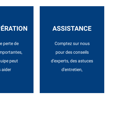
VIS
DEVIS
ÉRATION
ASSISTANCE
urité.
Mac.
e perte de
Comptez sur nous
rer en toute
vie de votre PC ou
mportantes,
pour des conseils
récieux et à
maximiser la durée de
quipe peut
d'experts, des astuces
pérer vos
Et des solutions pour
 aider
d'entretien,
ÉRATION
ASSISTANCE