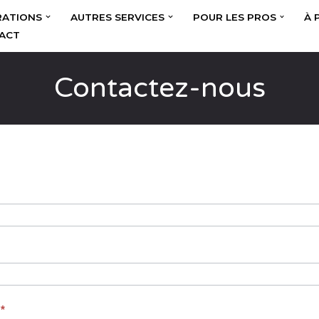
RATIONS
AUTRES SERVICES
POUR LES PROS
À 
ACT
Contactez-nous
s
l
*