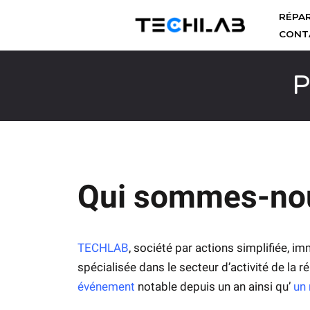
RÉPA
CONT
Aller
au
P
contenu
Qui sommes-no
TECHLAB
, société par actions simplifiée, 
spécialisée dans le secteur d’activité de la
événement
notable depuis un an ainsi qu’
un