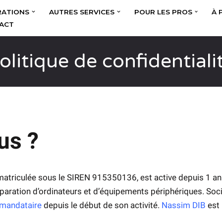
RATIONS
AUTRES SERVICES
POUR LES PROS
À 
ACT
olitique de confidentiali
us ?
immatriculée sous le SIREN 915350136, est active depuis 1 a
 réparation d’ordinateurs et d’équipements périphériques. S
 mandataire
depuis le début de son activité.
Nassim DIB
est 