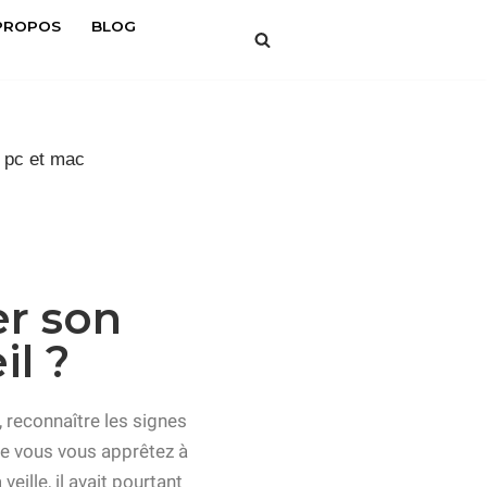
PROPOS
BLOG
er son
l ?
reconnaître les signes
ue vous vous apprêtez à
eille, il avait pourtant