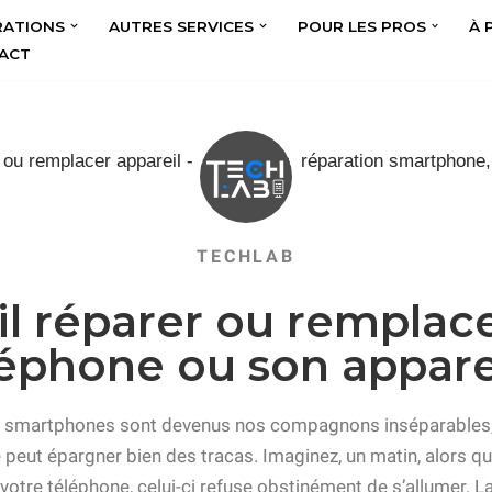
RATIONS
AUTRES SERVICES
POUR LES PROS
À 
ACT
TECHLAB
il réparer ou remplac
léphone ou son apparei
es smartphones sont devenus nos compagnons inséparables, 
 peut épargner bien des tracas. Imaginez, un matin, alors q
otre téléphone, celui-ci refuse obstinément de s’allumer. La v