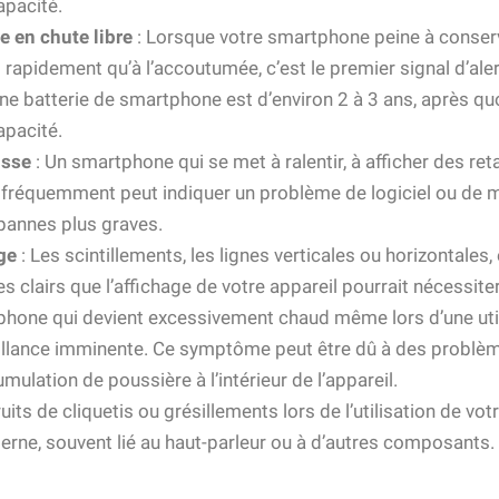
apacité.
e en chute libre
: Lorsque votre smartphone peine à conser
 rapidement qu’à l’accoutumée, c’est le premier signal d’aler
ne batterie de smartphone est d’environ 2 à 3 ans, après q
apacité.
isse
: Un smartphone qui se met à ralentir, à afficher des re
réquemment peut indiquer un problème de logiciel ou de ma
 pannes plus graves.
ge
: Les scintillements, les lignes verticales ou horizontales,
es clairs que l’affichage de votre appareil pourrait nécessite
phone qui devient excessivement chaud même lors d’une uti
illance imminente. Ce symptôme peut être dû à des problèm
ulation de poussière à l’intérieur de l’appareil.
ruits de cliquetis ou grésillements lors de l’utilisation de vo
erne, souvent lié au haut-parleur ou à d’autres composants.