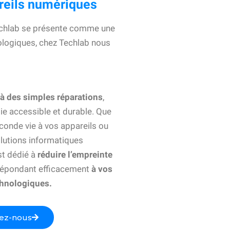
areils numériques
Techlab se présente comme une
nologiques, chez Techlab nous
à des simples réparations
,
gie accessible et durable. Que
conde vie à vos appareils ou
lutions informatiques
st dédié à
réduire l’empreinte
répondant efficacement
à vos
chnologiques.
ez-nous