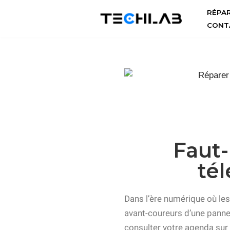
RÉPA
CONT
Aller
au
contenu
Faut-
té
Dans l’ère numérique où l
avant-coureurs d’une panne
consulter votre agenda sur v